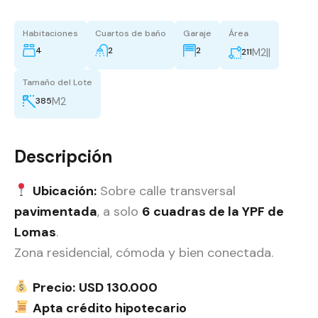
Habitaciones
Cuartos de baño
Garaje
Área
4
2
2
M2||
211
Tamaño del Lote
M2
385
Descripción
Ubicación:
Sobre calle transversal
pavimentada
, a solo
6 cuadras de la YPF de
Lomas
.
Zona residencial, cómoda y bien conectada.
Precio:
USD 130.000
Apta crédito hipotecario