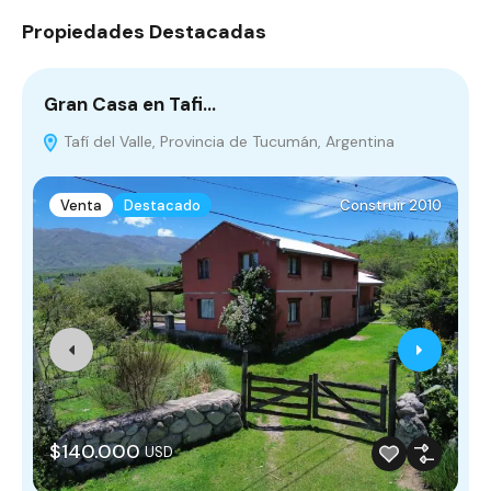
Propiedades Destacadas
Gran Casa en Tafi…
C
Tafí del Valle, Provincia de Tucumán, Argentina
A
Venta
Destacado
Construir 2010
$140.000
USD