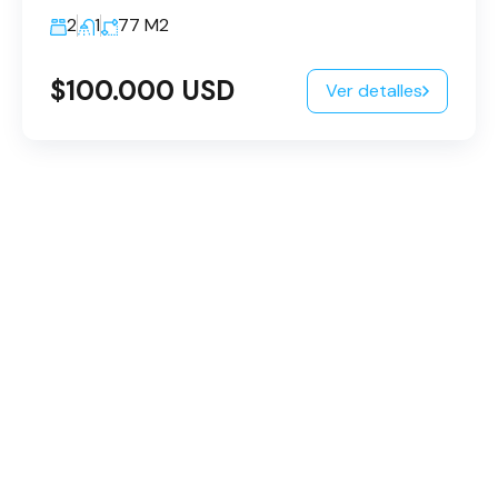
2
1
77
M2
$100.000 USD
Ver detalles