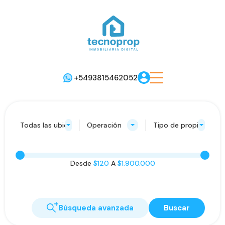
+5493815462052
Todas las ubicaciones
Operación
Tipo de propiedad
Desde
$120
A
$1.900.000
Búsqueda avanzada
Buscar