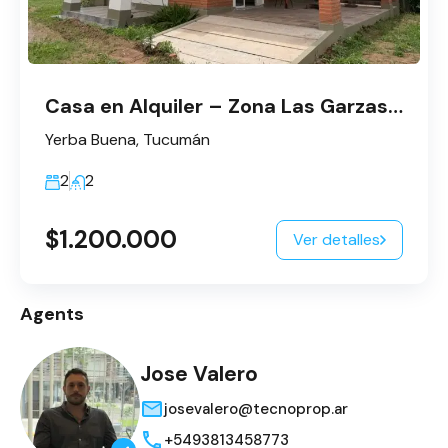
Casa en Alquiler – Zona Las Garzas (a 200 m del ingreso a Los Azahares)
Yerba Buena, Tucumán
2
2
$1.200.000
Ver detalles
Agents
Jose Valero
josevalero@tecnoprop.ar
+5493813458773