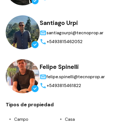
Santiago Urpi
santiagourpi@tecnoprop.ar
+5493815462052
Felipe Spinelli
felipe.spinelli@tecnoprop.ar
+5493815461822
Tipos de propiedad
Campo
Casa