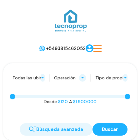
+5493815462052
Todas las ubicaciones
Operación
Tipo de propiedad
Desde
$120
A
$1.900.000
Búsqueda avanzada
Buscar