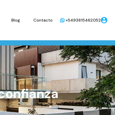
Blog
Contacto
+5493815462052
 confianza