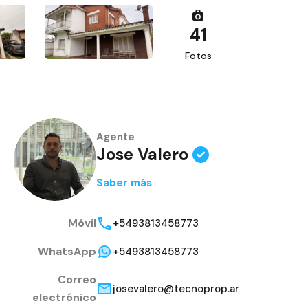
41
Fotos
Agente
Jose Valero
Saber más
Móvil
+5493813458773
WhatsApp
+5493813458773
Correo
josevalero@tecnoprop.ar
electrónico