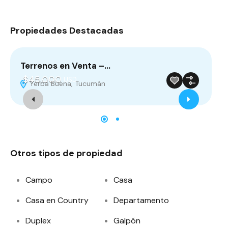
Propiedades Destacadas
Terrenos en Venta –…
Te
$45.000
$
USD
Yerba Buena, Tucumán
V
Venta
Destacado
Otros tipos de propiedad
Campo
Casa
Casa en Country
Departamento
Duplex
Galpón