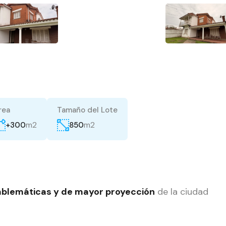
rea
Tamaño del Lote
m2
m2
+300
850
blemáticas y de mayor proyección
de la ciudad