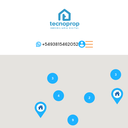
+5493815462052
3
3
4
2
9