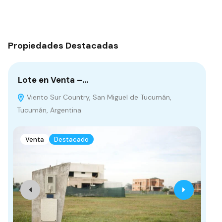
Propiedades Destacadas
Lote en Venta –…
Ca
Viento Sur Country, San Miguel de Tucumán,
B
Tucumán, Argentina
Arg
Venta
Destacado