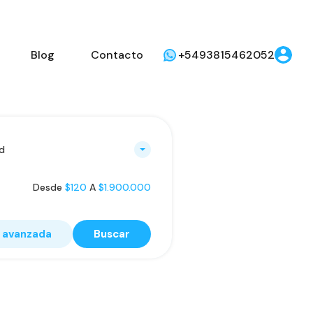
Blog
Contacto
+5493815462052
d
Desde
$120
A
$1.900.000
 avanzada
Buscar