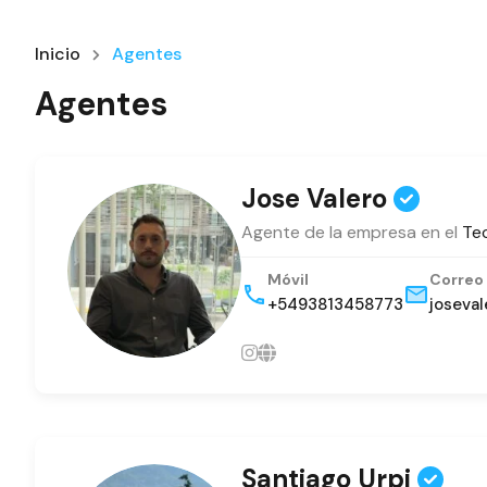
Inicio
Agentes
Agentes
Jose Valero
Agente de la empresa en el
Tec
Móvil
Correo
+5493813458773
joseva
Santiago Urpi