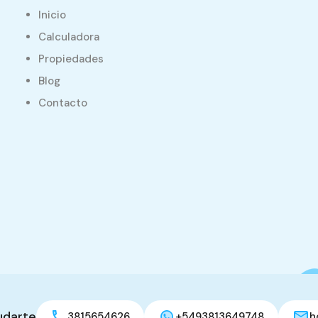
Inicio
Calculadora
Propiedades
Blog
Contacto
udarte
3815654626
+5493813649748
h