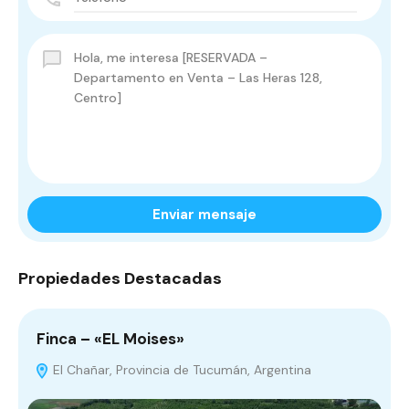
Enviar mensaje
Propiedades Destacadas
Finca – «EL Moises»
C
El Chañar, Provincia de Tucumán, Argentina