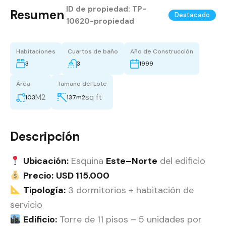
ID de propiedad:
TP-
Resumen
|
Destacado
10620-propiedad
Habitaciones
Cuartos de baño
Año de Construcción
3
3
1999
Área
Tamaño del Lote
M2
sq ft
103
137m2
Descripción
Ubicación:
Esquina
Este–Norte
del edificio
Precio:
USD 115.000
Tipología:
3 dormitorios + habitación de
servicio
Edificio:
Torre de 11 pisos – 5 unidades por