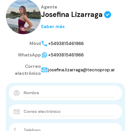
Agente
Josefina Lizarraga
Saber más
Móvil
+5493815461966
WhatsApp
+5493815461966
Correo
josefina.lizarraga@tecnoprop.ar
electrónico