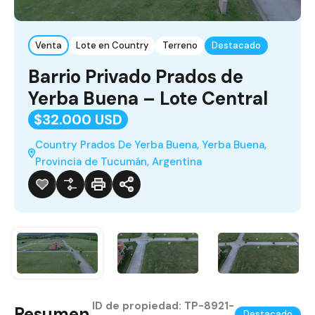
Venta
Lote en Country
Terreno
Destacado
Barrio Privado Prados de
Yerba Buena – Lote Central
$32.000 USD
Country Prados De Yerba Buena, Yerba Buena,
Provincia de Tucumán, Argentina
ID de propiedad:
TP-8921-
Resumen
|
Destacado