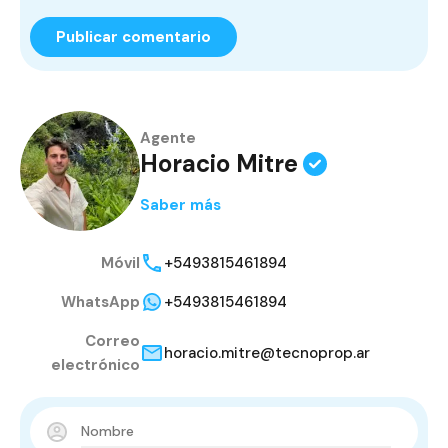
Agente
Horacio Mitre
Saber más
Móvil
+5493815461894
WhatsApp
+5493815461894
Correo
horacio.mitre@tecnoprop.ar
electrónico