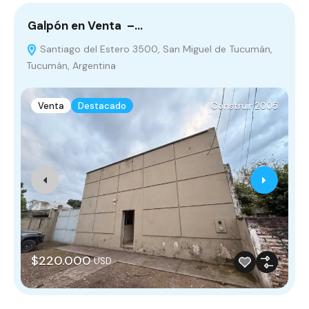
Galpón en Venta –…
D
Santiago del Estero 3500, San Miguel de Tucumán,
Tucumán, Argentina
A
Venta
Destacado
Construir 2005
$220.000
USD