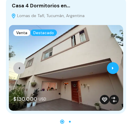
Casa 4 Dormitorios en…
G
Lomas de Tafí, Tucumán, Argentina
Venta
Destacado
$130.000
USD