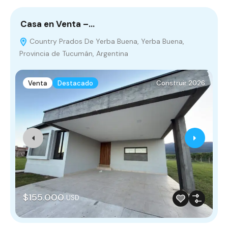
Casa en Venta –…
C
Country Prados De Yerba Buena, Yerba Buena,
Provincia de Tucumán, Argentina
A
Venta
Destacado
Construir 2026
$155.000
USD