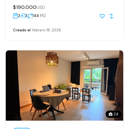
$190.000
USD
M2
3
3
144
Creado el:
febrero 18, 2026
24