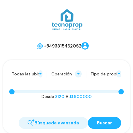
+5493815462052
Todas las ubicaciones
Operación
Tipo de propiedad
Desde
$120
A
$1.900.000
Búsqueda avanzada
Buscar