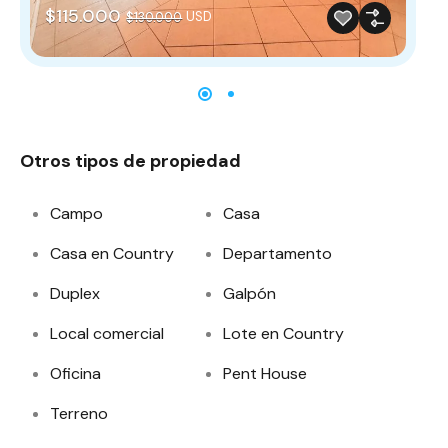
$115.000
$
USD
$130.000
Otros tipos de propiedad
Campo
Casa
Casa en Country
Departamento
Duplex
Galpón
Local comercial
Lote en Country
Oficina
Pent House
Terreno