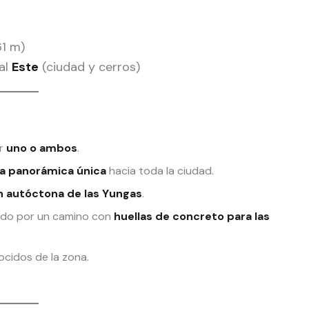
61 m)
 al
Este
(ciudad y cerros)
ir
uno o ambos
.
ta panorámica única
hacia toda la ciudad.
n autóctona de las Yungas
.
ando por un camino con
huellas de concreto para las
ocidos de la zona.