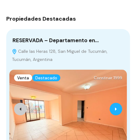
Propiedades Destacadas
RESERVADA – Departamento en…
De
Calle las Heras 128, San Miguel de Tucumán,
Y
Tucumán, Argentina
Bue
Venta
Destacado
Construir 1999