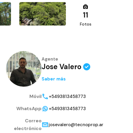
11
Fotos
Agente
Jose Valero
Saber más
Móvil
+5493813458773
WhatsApp
+5493813458773
Correo
josevalero@tecnoprop.ar
electrónico