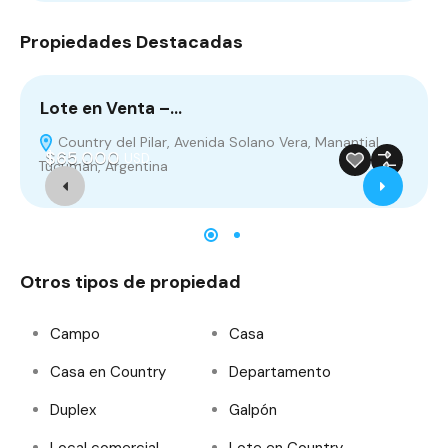
Propiedades Destacadas
Lote en Venta –…
B
Country del Pilar, Avenida Solano Vera, Manantial,
$65.000
USD
Tucumán, Argentina
P
Permuta
Venta
Destacado
Otros tipos de propiedad
Campo
Casa
Casa en Country
Departamento
Duplex
Galpón
Local comercial
Lote en Country