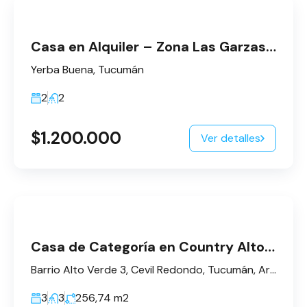
Casa en Alquiler – Zona Las Garzas (a 200 m del ingreso a Los Azahares)
Yerba Buena, Tucumán
2
2
$1.200.000
Ver detalles
Casa de Categoría en Country Alto Verde III en Venta – San Miguel de Tucumán
Barrio Alto Verde 3, Cevil Redondo, Tucumán, Argentina
3
3
256,74
m2