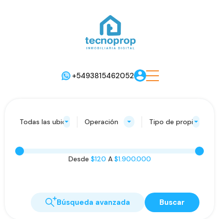
+5493815462052
Todas las ubicaciones
Operación
Tipo de propiedad
Desde
$120
A
$1.900.000
Búsqueda avanzada
Buscar